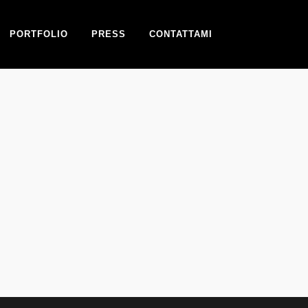
PORTFOLIO
PRESS
CONTATTAMI