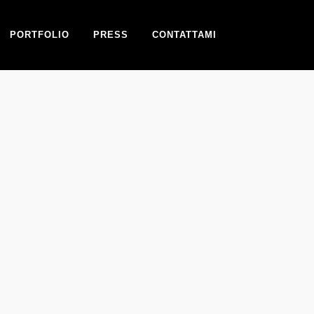
PORTFOLIO
PRESS
CONTATTAMI