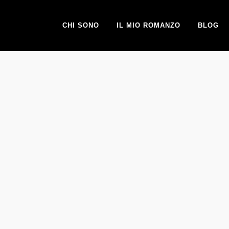
CHI SONO
IL MIO ROMANZO
BLOG