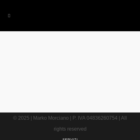
14 DICEMBRE, 2016
IN
INSTAGRAM
,
TRAVEL
/
0
COMMENTS
Cosa vedere a
Copenhagen in 3
giorni
© 2025 | Marko Morciano | P. IVA 04836260754 | All
rights reserved
SERVIZI