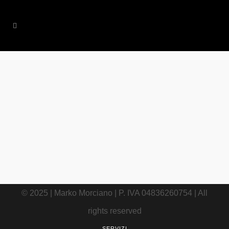
20 FEBBRAIO, 2018
IN
GUIDE
,
TRAVEL
/
0
COMMENTS
Come raggiungere il
centro di Roma da
Fiumicino aeroporto
© 2025 | Marko Morciano | P. IVA 04836260754 | All
rights reserved
SERVIZI