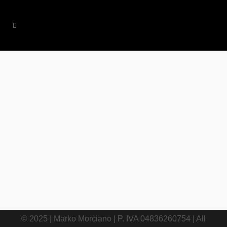
25 NOVEMBRE, 2016
IN
ECONOMIA
/
0
COMMENTS
Hype: è il servizio
gratuito e smart per
gestire i tuoi
pagamenti online e
non solo!
© 2025 | Marko Morciano | P. IVA 04836260754 | All