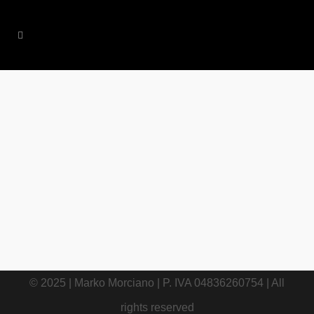
18 SETTEMBRE, 2014
IN
BLOGGING
,
INFOGRAFICHE
,
WEB WRITING
/
3 COMMENTS
L’ita(G)liano: come
scriverlo nel modo
giusto | Infografica
© 2025 | Marko Morciano | P. IVA 04836260754 | All
rights reserved