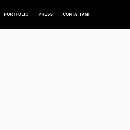
PORTFOLIO
PRESS
CONTATTAMI