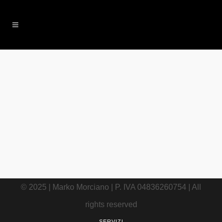
11 AGOSTO, 2017
IN
ARTICOLI
,
INSTAGRAM
,
RIFLESSIONI
/
0 COMMENTS
Vuoi crescere su
Instagram?
Interagisci.
© 2025 | Marko Morciano | P. IVA 04836260754 | All
rights reserved
SERVIZI