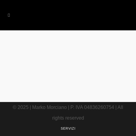
28 AGOSTO, 2012
IN
CURIOSITÀ
/
0 COMMENTS
L’essere umano può
apprendere anche
durante il sonno
© 2025 | Marko Morciano | P. IVA 04836260754 | All
rights reserved
SERVIZI