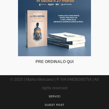
PRE ORDINALO QUI
© 2025 | Marko Morciano | P. IVA 04836260754 | All
rights reserved
SERVIZI
GUEST POST