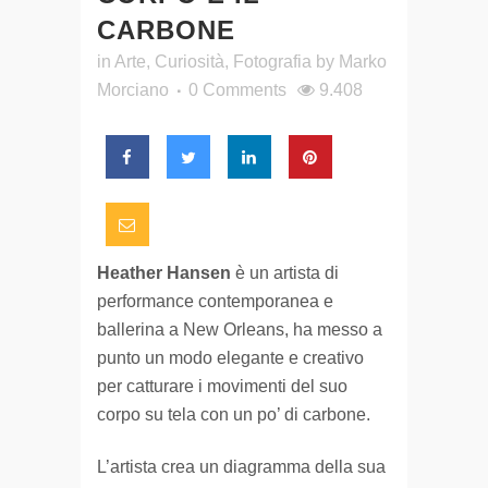
CARBONE
in
Arte
,
Curiosità
,
Fotografia
by
Marko
Morciano
0 Comments
9.408
Heather Hansen
è un artista di
performance contemporanea e
ballerina a New Orleans, ha messo a
punto un modo elegante e creativo
per catturare i movimenti del suo
corpo su tela con un po’ di carbone.
L’artista crea un diagramma della sua