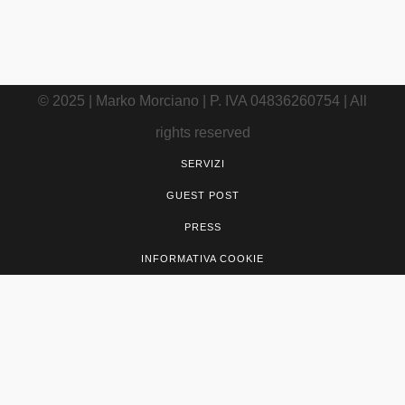
concorso
© 2025 | Marko Morciano | P. IVA 04836260754 | All
rights reserved
SERVIZI
GUEST POST
PRESS
INFORMATIVA COOKIE