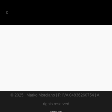
09 LUGLIO, 2023
IN
TRAVEL
/
0 COMMENTS
Vacanze in Albania,
tutto quello che
devi sapere prima
di partire
© 2025 | Marko Morciano | P. IVA 04836260754 | All
rights reserved