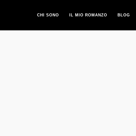
CHI SONO
IL MIO ROMANZO
BLOG