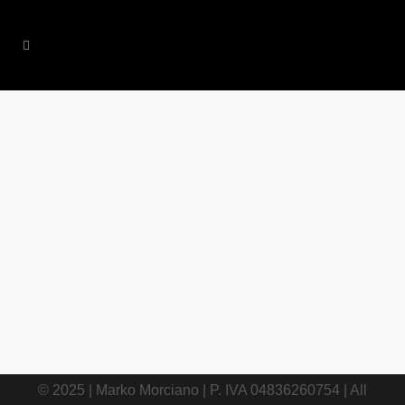
03 AGOSTO, 2018
IN
LIFESTYLE
,
TRAVEL
/
0
COMMENTS
Parigi in 3 giorni:
luoghi da non
perdere, dove
mangiare e dove
dormire
© 2025 | Marko Morciano | P. IVA 04836260754 | All