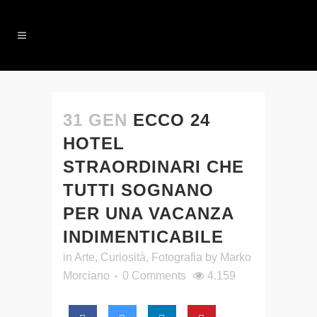
31 GEN
ECCO 24
HOTEL
STRAORDINARI CHE
TUTTI SOGNANO
PER UNA VACANZA
INDIMENTICABILE
in
Arte
,
Curiosità
,
Fotografia
by
Marko
Morciano
0 Comments
4.159