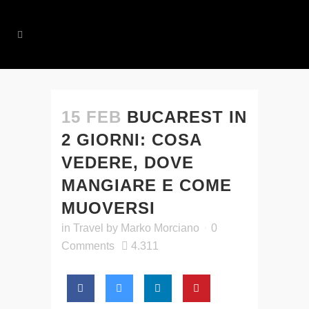
15 FEB
BUCAREST IN
2 GIORNI: COSA
VEDERE, DOVE
MANGIARE E COME
MUOVERSI
in
Travel
by
Marko Morciano
0
Comments
4.311