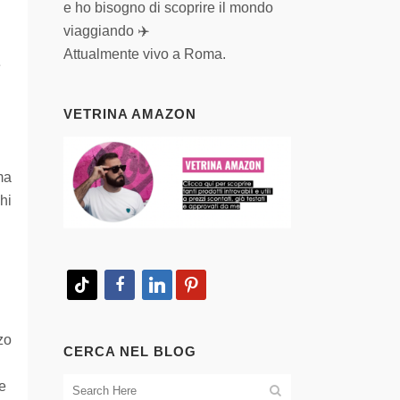
e ho bisogno di scoprire il mondo
viaggiando ✈️
Attualmente vivo a Roma.
e
VETRINA AMAZON
ma
hi
tiktok
facebook
linkedin
pinterest
zo
CERCA NEL BLOG
e