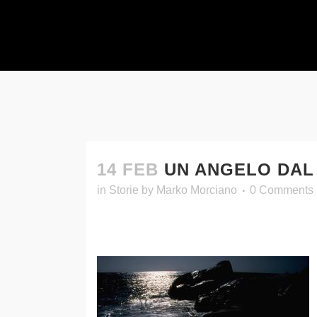
14 FEB
UN ANGELO DAL
in
Storie
by
Marko Morciano
0 Comments