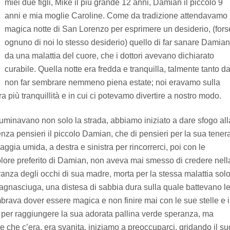
miei due figli, Mike il più grande 12 anni, Damian il piccolo 9
anni e mia moglie Caroline. Come da tradizione attendavamo 
magica notte di San Lorenzo per esprimere un desiderio, (fors
ognuno di noi lo stesso desiderio) quello di far sanare Damian
da una malattia del cuore, che i dottori avevano dichiarato
curabile. Quella notte era fredda e tranquilla, talmente tanto d
non far sembrare nemmeno piena estate; noi eravamo sulla
ra più tranquillità e in cui ci potevamo divertire a nostro modo.
lluminavano non solo la strada, abbiamo iniziato a dare sfogo all
senza pensieri il piccolo Damian, che di pensieri per la sua tener
ggia umida, a destra e sinistra per rincorrerci, poi con le
 colore preferito di Damian, non aveva mai smesso di credere nell
anza degli occhi di sua madre, morta per la stessa malattia solo
bagnasciuga, una distesa di sabbia dura sulla quale battevano l
brava dover essere magica e non finire mai con le sue stelle e i
 per raggiungere la sua adorata pallina verde speranza, ma
 che c’era, era svanita, iniziamo a preoccuparci, gridando il su