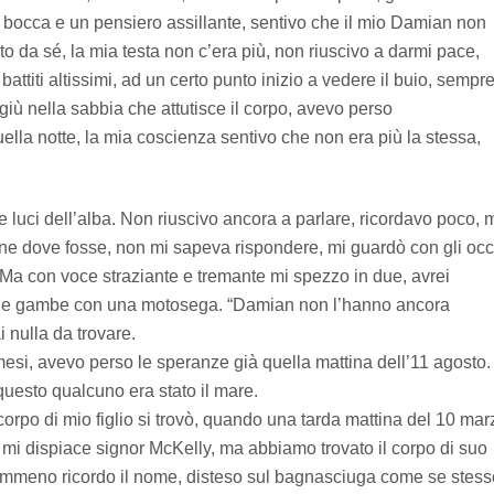
a bocca e un pensiero assillante, sentivo che il mio Damian non
ato da sé, la mia testa non c’era più, non riuscivo a darmi pace,
attiti altissimi, ad un certo punto inizio a vedere il buio, sempr
giù nella sabbia che attutisce il corpo, avevo perso
lla notte, la mia coscienza sentivo che non era più la stessa,
me luci dell’alba. Non riuscivo ancora a parlare, ricordavo poco, 
ine dove fosse, non mi sapeva rispondere, mi guardò con gli occ
o. Ma con voce straziante e tremante mi spezzo in due, avrei
do le gambe con una motosega. “Damian non l’hanno ancora
 nulla da trovare.
 mesi, avevo perso le speranze già quella mattina dell’11 agosto.
uesto qualcuno era stato il mare.
l corpo di mio figlio si trovò, quando una tarda mattina del 10 mar
, mi dispiace signor McKelly, ma abbiamo trovato il corpo di suo
i nemmeno ricordo il nome, disteso sul bagnasciuga come se stess