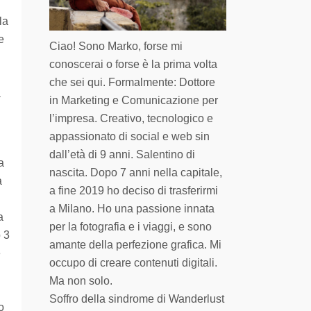
la
e
Ciao! Sono Marko, forse mi
conoscerai o forse è la prima volta
che sei qui. Formalmente: Dottore
a
in Marketing e Comunicazione per
l’impresa. Creativo, tecnologico e
appassionato di social e web sin
dall’età di 9 anni. Salentino di
a
nascita. Dopo 7 anni nella capitale,
a
a fine 2019 ho deciso di trasferirmi
a Milano. Ho una passione innata
a
per la fotografia e i viaggi, e sono
 3
amante della perfezione grafica. Mi
e
occupo di creare contenuti digitali.
Ma non solo.
Soffro della sindrome di Wanderlust
o