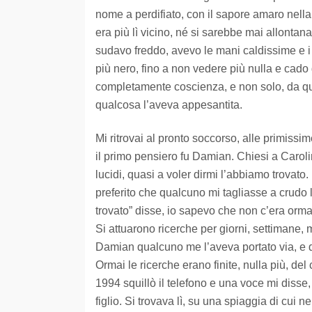
nome a perdifiato, con il sapore amaro nell
era più lì vicino, né si sarebbe mai allontan
sudavo freddo, avevo le mani caldissime e i b
più nero, fino a non vedere più nulla e cado 
completamente coscienza, e non solo, da que
qualcosa l’aveva appesantita.
Mi ritrovai al pronto soccorso, alle primissi
il primo pensiero fu Damian. Chiesi a Carol
lucidi, quasi a voler dirmi l’abbiamo trovat
preferito che qualcuno mi tagliasse a cru
trovato” disse, io sapevo che non c’era ormai
Si attuarono ricerche per giorni, settimane,
Damian qualcuno me l’aveva portato via, e q
Ormai le ricerche erano finite, nulla più, de
1994 squillò il telefono e una voce mi disse
figlio. Si trovava lì, su una spiaggia di cu