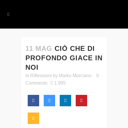
11 MAG
CIÒ CHE DI
PROFONDO GIACE IN
NOI
in
Riflessioni
by
Marko Morciano
0
Comments
1.995