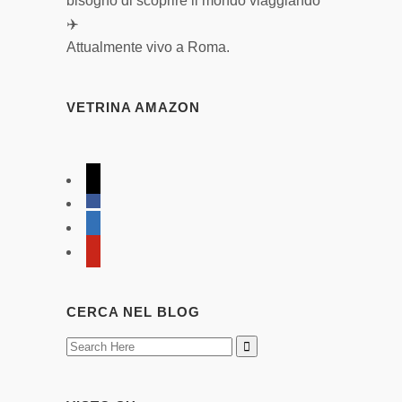
bisogno di scoprire il mondo viaggiando
✈️
Attualmente vivo a Roma.
VETRINA AMAZON
tiktok
facebook
linkedin
pinterest
CERCA NEL BLOG