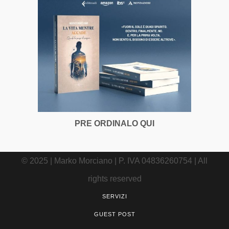
PRE ORDINALO QUI
© 2025 | Marko Morciano | P. IVA 04836260754 | All
rights reserved
SERVIZI
GUEST POST