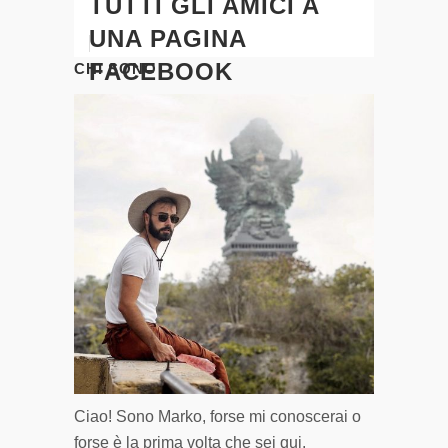
TUTTI GLI AMICI A
UNA PAGINA
FACEBOOK
CHI SONO
Ciao! Sono Marko, forse mi conoscerai o
forse è la prima volta che sei qui.