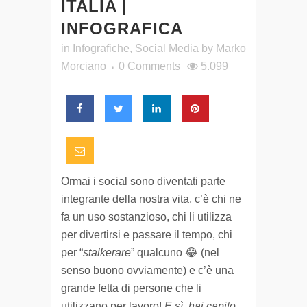
ITALIA |
INFOGRAFICA
in
Infografiche
,
Social Media
by
Marko
Morciano
0 Comments
5.099
Ormai i social sono diventati parte
integrante della nostra vita, c’è chi ne
fa un uso sostanzioso, chi li utilizza
per divertirsi e passare il tempo, chi
per “
stalkerare
” qualcuno 😂 (nel
senso buono ovviamente) e c’è una
grande fetta di persone che li
utilizzano per lavoro!
E sì, hai capito