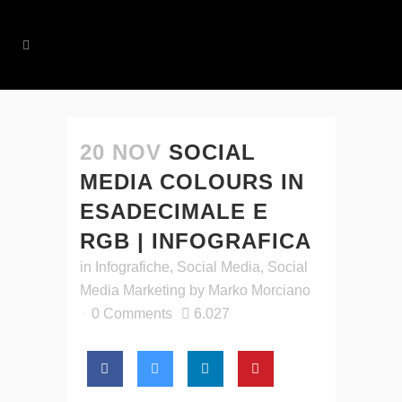
20 NOV
SOCIAL
MEDIA COLOURS IN
ESADECIMALE E
RGB | INFOGRAFICA
in
Infografiche
,
Social Media
,
Social
Media Marketing
by
Marko Morciano
0 Comments
6.027