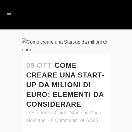
09 OTT
COME
CREARE UNA START-
UP DA MILIONI DI
EURO: ELEMENTI DA
CONSIDERARE
in
Economia
,
Guide
,
Storie
by
Marko
Morciano
0 Comments
6.566