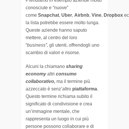
Prendiamo in esempio aziende molto
conosciute e “nuove”
come
Snapchat
,
Uber
,
Airbnb
,
Vine
,
Dropbox
ec
la lista potrebbe essere molto lunga.
Queste aziende hanno saputo
mettere, al centro del loro
“
business”,
gli utenti, offrendogli uno
scambio di valori e risorse.
Alcuni la chiamano
sharing
economy
altri
consumo
collaborativo,
ma il termine più
azzeccato è senz’altro
piattaforma
.
Questo termine richiama subito il
significato di condivisione e crea
un’immagine mentale, che
rappresenta un luogo in cui più
persone possono collaborare e di