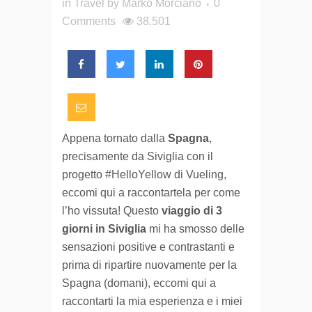
in
Travel
by
Marko Morciano
0
Comments
38.501
Appena tornato dalla
Spagna
,
precisamente da Siviglia con il
progetto #HelloYellow di Vueling,
eccomi qui a raccontartela per come
l’ho vissuta! Questo
viaggio di 3
giorni in Siviglia
mi ha smosso delle
sensazioni positive e contrastanti e
prima di ripartire nuovamente per la
Spagna (domani), eccomi qui a
raccontarti la mia esperienza e i miei